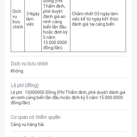
Đồng (Phí
Thẩm định,
Dịch
phê duyệt
3 Ngày
Chậm nhất 03 ngày làm 
vụ
đánh giá an
làm
việc kể từ ngày kết thúc 
bưu
ninh cảng
việc
đánh giá tại cảng biển
chính
biển lần đầu
hoặc định kỳ
5 năm
15.000.0000
đồng/lần)
Dịch vụ bưu chính
Không
Lệ phí (đồng)
Lệ phí : 15000000 Đồng (Phí Thẩm định, phê duyệt đánh giá
an ninh cảng biển lần đầu hoặc định kỳ 5 năm 15.000.0000
đồng/lần)
Cơ quan có thẩm quyền
Cảng vụ hàng hải