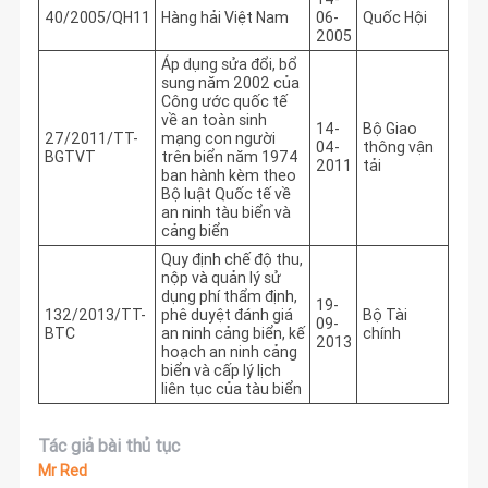
40/2005/QH11
Hàng hải Việt Nam
06-
Quốc Hội
2005
Áp dụng sửa đổi, bổ
sung năm 2002 của
Công ước quốc tế
về an toàn sinh
14-
Bộ Giao
27/2011/TT-
mạng con người
04-
thông vận
BGTVT
trên biển năm 1974
2011
tải
ban hành kèm theo
Bộ luật Quốc tế về
an ninh tàu biển và
cảng biển
Quy định chế độ thu,
nộp và quản lý sử
dụng phí thẩm định,
19-
132/2013/TT-
phê duyệt đánh giá
Bộ Tài
09-
BTC
an ninh cảng biển, kế
chính
2013
hoạch an ninh cảng
biển và cấp lý lịch
liên tục của tàu biển
Tác giả bài thủ tục
Mr Red