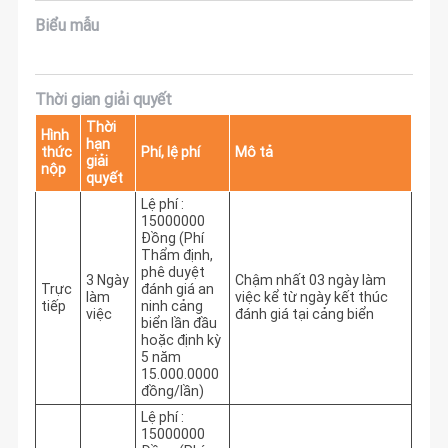
Biểu mẫu
Thời gian giải quyết
Thời
Hình
hạn
thức
Phí, lệ phí
Mô tả
giải
nộp
quyết
Lệ phí :
15000000
Đồng (Phí
Thẩm định,
phê duyệt
3 Ngày
Chậm nhất 03 ngày làm 
Trực
đánh giá an
làm
việc kể từ ngày kết thúc 
tiếp
ninh cảng
việc
đánh giá tại cảng biển
biển lần đầu
hoặc định kỳ
5 năm
15.000.0000
đồng/lần)
Lệ phí :
15000000