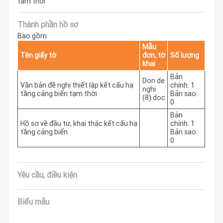
tạm thời
Thành phần hồ sơ
Bao gồm
Mẫu
Tên giấy tờ
đơn, tờ
Số lượng
khai
Bản
Don de
Văn bản đề nghị thiết lập kết cấu hạ
chính: 1
nghi
tầng cảng biển tạm thời
Bản sao:
(8).doc
0
Bản
Hồ sơ về đầu tư, khai thác kết cấu hạ
chính: 1
tầng cảng biển
Bản sao:
0
Yêu cầu, điều kiện
Biểu mẫu