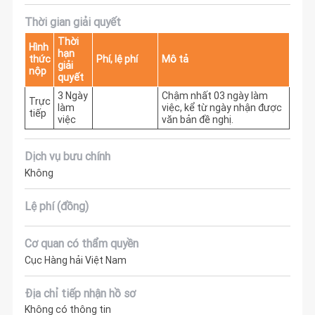
Thời gian giải quyết
Thời
Hình
hạn
thức
Phí, lệ phí
Mô tả
giải
nộp
quyết
3 Ngày
Chậm nhất 03 ngày làm 
Trực
làm
việc, kể từ ngày nhận được 
tiếp
việc
văn bản đề nghị. 
Dịch vụ bưu chính
Không
Lệ phí (đồng)
Cơ quan có thẩm quyền
Cục Hàng hải Việt Nam
Địa chỉ tiếp nhận hồ sơ
Không có thông tin