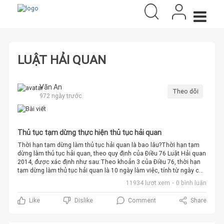
LUẬT HẢI QUAN
Văn An
Theo dõi
972 ngày trước
Thủ tục tạm dừng thực hiện thủ tục hải quan
Thời hạn tạm dừng làm thủ tục hải quan là bao lâu?Thời hạn tạm
dừng làm thủ tục hải quan, theo quy định của Điều 76 Luật Hải quan
2014, được xác định như sau:Theo khoản 3 của Điều 76, thời hạn
tạm dừng làm thủ tục hải quan là 10 ngày làm việc, tính từ ngày cơ
quan hải quan ra quyết định. Trong trường hợp người yêu cầu tạm
11934 lượt xem
0 bình luận
dừng có lý do chính đáng, thời hạn này có thể kéo dài, nhưng
không vượt quá 20 ngày làm việc. Điều kiện để kéo dài thời hạn là
Comment
Share
Like
Dislike
người yêu cầu tạm dừng phải nộp thêm khoản tiền hoặc chứng từ
bảo lãnh theo quy định tại khoản 3 của Điều 74 Luật Hải
quan.Khoản 4 của Điều 76 mô tả rằng sau khi kết thúc thời hạn tạm